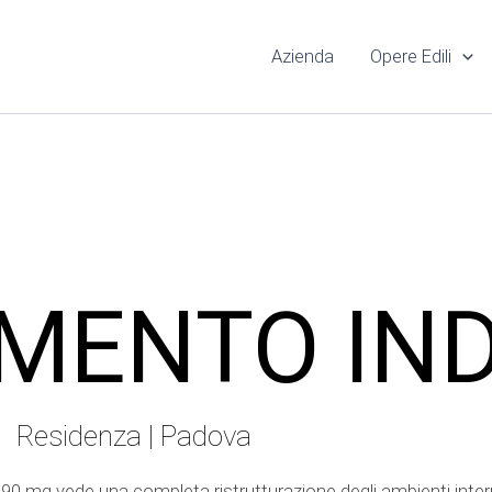
Azienda
Opere Edili
MENTO IN
Residenza | Padova
 mq vede una completa ristrutturazione degli ambienti interni 