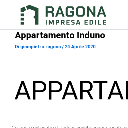
Vai
al
contenuto
Appartamento Induno
Di
giampietro.ragona
/
24 Aprile 2020
APPARTA
Collocato nel centro di Padova questo appartamento di 90